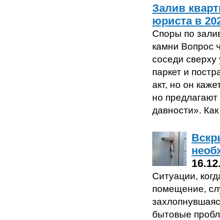
Залив кварт
юриста в 20
Споры по зали
камни Вопрос ч
соседи сверху 
паркет и пост
акт, но он каж
но предлагают
давности». Как
Вскр
необ
16.12
Ситуации, когд
помещение, сл
захлопнувшаяс
бытовые пробл