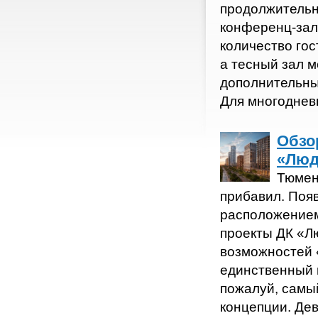
продолжительн
конференц-зал
количество го
а тесный зал 
дополнительны
Для многоднев
Городская Справочная по Недвижимости
Обзо
«Люд
Тюмен
прибавил. Поя
расположением
проекты ДК «Л
возможностей 
единственный п
пожалуй, самы
концепции. Де