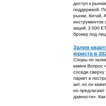
доступ к рынк
поддержкой. П
рынки, Китай,
инструментов з
акций, 3 500 E
брокер под лиц
Залив кварт
юриста в 20
Споры по зали
камни Вопрос ч
соседи сверху 
паркет и пост
акт, но он каж
но предлагают
давности». Как